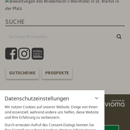
SUCHE
Suchbegriff
Suc
eingeben
facebook
instagram
holidaycheck
GUTSCHEINE
PROSPEKTE
Datenschutzeinstellungen
vi
Wir nutzen Cookies auf unserer Website. Einige von ihnen
G
sind essenziell, während andere uns helfen, diese Website
und Ihre Erfahrung zu verbessern.
Durch erneuten Aufruf des Consent-Dialogs können Sie