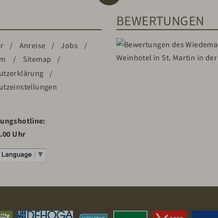
S
BEWERTUNGEN
r
Anreise
Jobs
um
Sitemap
utzerklärung
utzeinstellungen
rungshotline:
8.00 Uhr