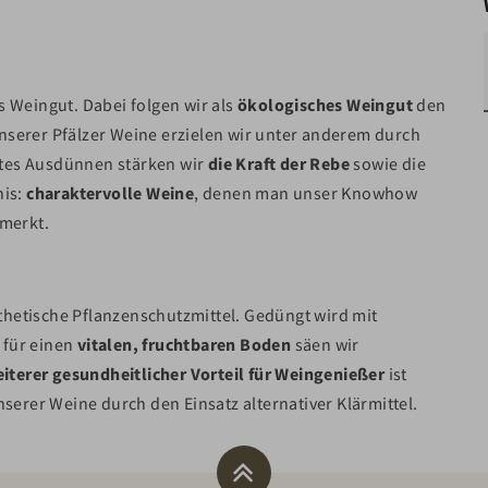
s Weingut. Dabei folgen wir als
ökologisches Weingut
den
nserer Pfälzer Weine erzielen wir unter anderem durch
stes Ausdünnen stärken wir
die Kraft der Rebe
sowie die
nis:
charaktervolle Weine
, denen man unser Knowhow
merkt.
thetische Pflanzenschutzmittel. Gedüngt wird mit
 für einen
vitalen, fruchtbaren Boden
säen wir
iterer gesundheitlicher Vorteil für Weingenießer
ist
erer Weine durch den Einsatz alternativer Klärmittel.