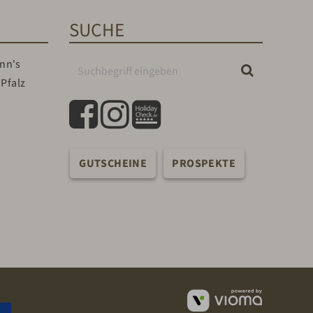
SUCHE
Suchbegriff
Suchen
eingeben
facebook
instagram
holidaycheck
GUTSCHEINE
PROSPEKTE
vioma
GmbH