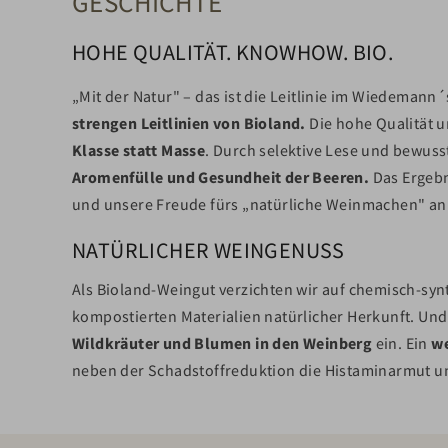
GESCHICHTE
HOHE QUALITÄT. KNOWHOW. BIO.
„Mit der Natur" – das ist die Leitlinie im Wiedemann´
strengen Leitlinien von Bioland.
Die hohe Qualität u
Klasse statt Masse
. Durch selektive Lese und bewus
Aromenfülle und Gesundheit der Beeren.
Das Ergeb
und unsere Freude fürs „natürliche Weinmachen" an
NATÜRLICHER WEINGENUSS
Als Bioland-Weingut verzichten wir auf chemisch-syn
kompostierten Materialien natürlicher Herkunft. Und
Wildkräuter und Blumen in den Weinberg
ein. Ein
we
neben der Schadstoffreduktion die Histaminarmut uns