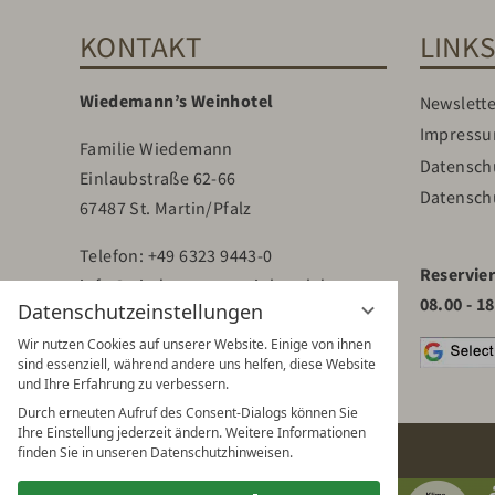
KONTAKT
LINK
Wiedemann’s Weinhotel
Newslette
Impress
Familie Wiedemann
Datensch
Einlaubstraße 62-66
Datensch
67487 St. Martin/Pfalz
Telefon:
+49 6323 9443-0
Reservie
info@wiedemanns-weinhotel.de
08.00 - 1
Datenschutzeinstellungen
Wir nutzen Cookies auf unserer Website. Einige von ihnen
sind essenziell, während andere uns helfen, diese Website
und Ihre Erfahrung zu verbessern.
Durch erneuten Aufruf des Consent-Dialogs können Sie
Ihre Einstellung jederzeit ändern. Weitere Informationen
finden Sie in unseren Datenschutzhinweisen.