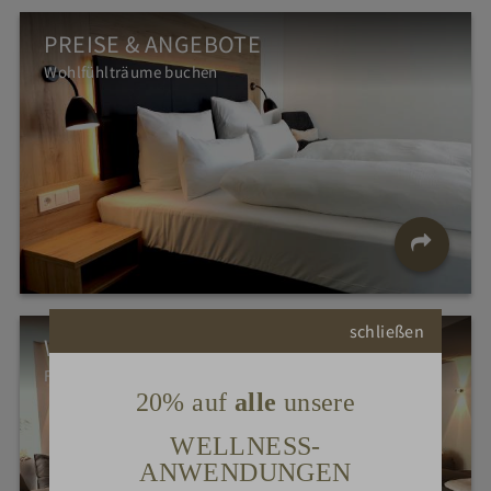
PREISE & ANGEBOTE
Wohlfühlträume buchen
schließen
WELLNESS-OASE
Finnisch, ayurvedisch. Und pfälzisch ...
20% auf
alle
unsere
WELLNESS-
ANWENDUNGEN