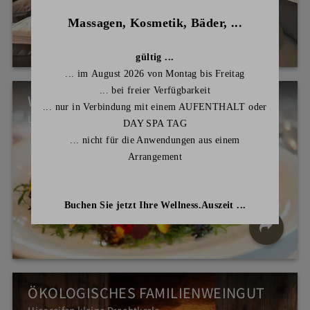
Massagen, Kosmetik, Bäder, ...
gültig ...
... im August 2026
von Montag bis Freitag
... bei freier Verfügbarkeit
WIEDEMANN'S LANDKÜCHE
... nur in Verbindung mit einem AUFENTHALT oder
Leicht, kreativ, raffiniert.
DAY SPA TAG
... nicht für die Anwendungen aus einem
Arrangement
Buchen Sie jetzt Ihre Wellness.Auszeit
...
ÖKOLOGISCHES FAMILIENWEINGUT