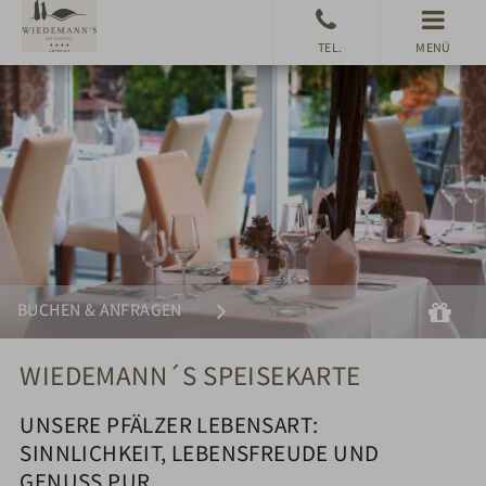
MENÜ
Suchen
Gu
BUCHEN & ANFRAGEN
WIEDEMANN´S SPEISEKARTE
UNSERE PFÄLZER LEBENSART:
SINNLICHKEIT, LEBENSFREUDE UND
GENUSS PUR.