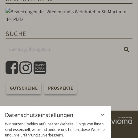
SUCHE
Suchbegriff
Suc
eingeben
facebook
instagram
holidaycheck
GUTSCHEINE
PROSPEKTE
Datenschutzeinstellungen
vi
Wir nutzen Cookies auf unserer Website. Einige von ihnen
G
sind essenziell, während andere uns helfen, diese Website
und Ihre Erfahrung zu verbessern.