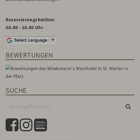
Reservierungshotline:
08.00 - 18.00 Uhr
BEWERTUNGEN
SUCHE
Suchbegriff
Suc
eingeben
facebook
instagram
holidaycheck