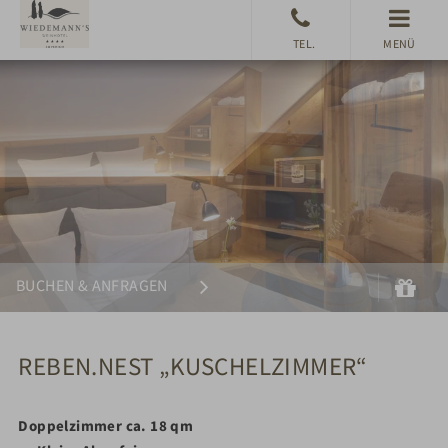
MENÜ
Suchen
Gu
BUCHEN & ANFRAGEN
REBEN.NEST „KUSCHELZIMMER“
Doppelzimmer ca. 18 qm