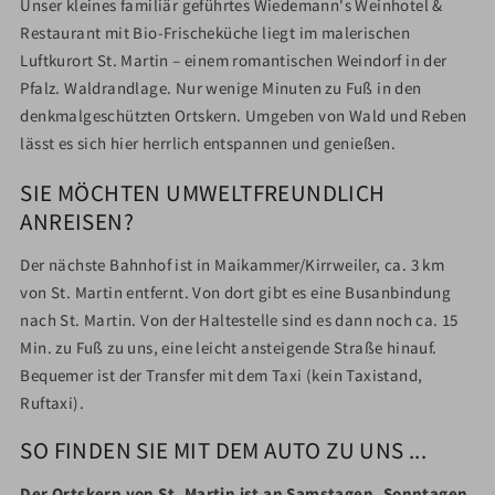
Unser kleines familiär geführtes Wiedemann's Weinhotel &
Restaurant mit Bio-Frischeküche liegt im malerischen
Luftkurort St. Martin – einem romantischen Weindorf in der
Pfalz. Waldrandlage. Nur wenige Minuten zu Fuß in den
denkmalgeschützten Ortskern. Umgeben von Wald und Reben
lässt es sich hier herrlich entspannen und genießen.
SIE MÖCHTEN UMWELTFREUNDLICH
ANREISEN?
Der nächste Bahnhof ist in Maikammer/Kirrweiler, ca. 3 km
von St. Martin entfernt. Von dort gibt es eine Busanbindung
nach St. Martin. Von der Haltestelle sind es dann noch ca. 15
Min. zu Fuß zu uns, eine leicht ansteigende Straße hinauf.
Bequemer ist der Transfer mit dem Taxi (kein Taxistand,
Ruftaxi).
SO FINDEN SIE MIT DEM AUTO ZU UNS ...
Der Ortskern von St. Martin ist an Samstagen, Sonntagen